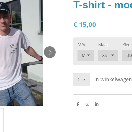
T-shirt - mo
€ 15,00
M/V
Maat
Kleur
In winkelwagen
D
D
S
e
e
h
l
e
a
e
l
r
n
e