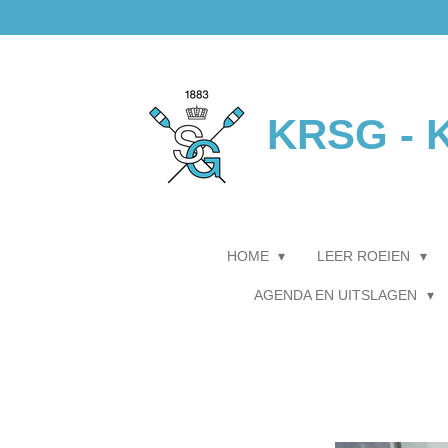
Ga
direct
naar
de
hoofdinhoud
KRSG - K
HOME
LEER ROEIEN
AGENDA EN UITSLAGEN