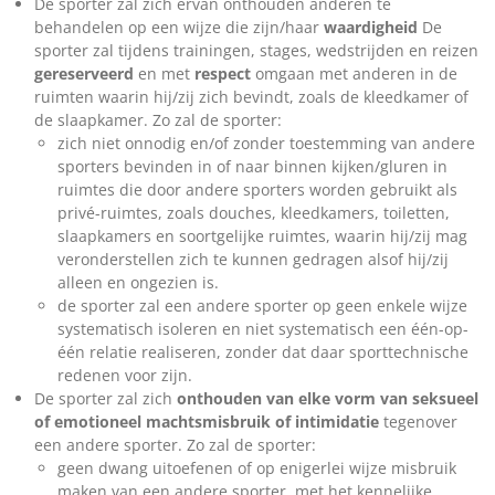
De sporter zal zich ervan onthouden anderen te
behandelen op een wijze die zijn/haar
waardigheid
De
sporter zal tijdens trainingen, stages, wedstrijden en reizen
gereserveerd
en met
respect
omgaan met anderen in de
ruimten waarin hij/zij zich bevindt, zoals de kleedkamer of
de slaapkamer. Zo zal de sporter:
zich niet onnodig en/of zonder toestemming van andere
sporters bevinden in of naar binnen kijken/gluren in
ruimtes die door andere sporters worden gebruikt als
privé-ruimtes, zoals douches, kleedkamers, toiletten,
slaapkamers en soortgelijke ruimtes, waarin hij/zij mag
veronderstellen zich te kunnen gedragen alsof hij/zij
alleen en ongezien is.
de sporter zal een andere sporter op geen enkele wijze
systematisch isoleren en niet systematisch een één-op-
één relatie realiseren, zonder dat daar sporttechnische
redenen voor zijn.
De sporter zal zich
onthouden van elke vorm van seksueel
of emotioneel machtsmisbruik of intimidatie
tegenover
een andere sporter. Zo zal de sporter:
geen dwang uitoefenen of op enigerlei wijze misbruik
maken van een andere sporter, met het kennelijke