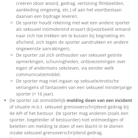
creëren (door woord, gedrag, vertoning filmbeelden,
aankleding omgeving, etc.) of aan het voortbestaan
daarvan een bijdrage leveren.
De sporter houdt rekening met wat een andere sporter
als seksueel intimiderend ervaart (bijvoorbeeld iemand
naar zich toe trekken om te kussen bij begroeting en
afscheid, zich tegen de sporter aandrukken en andere
ongewenste aanrakingen).
De sporter zal zich onthouden van seksueel getinte
opmerkingen, schunnigheden, ontboezemingen over
eigen of andermans seksleven, via eender welk
communicatiemiddel.
De sporter mag niet ingaan op seksuele/erotische
verlangens of fantasieën van een seksueel minderjarige
sporter (< 16 jaar).
De sporter zal onmiddellijk
melding doen van een incident
of situatie m.b.t. seksueel grensoverschrijdend gedrag bij
de API of het bestuur. De sporter mag anderen (zoals een
sporter, begeleider of bestuurder) niet ontmoedigen of
beletten om melding te doen of een klacht in te dienen
inzake seksueel grensoverschrijdend gedrag.