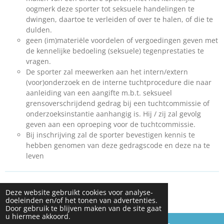
oogmerk deze sporter tot seksuele handelingen te
dwingen, daartoe te verleiden of over te halen, of die te
dulden.
geen (im)materiële voordelen of vergoedingen geven met
de kennelijke bedoeling (seksuele) tegenprestaties te
vragen.
De sporter zal meewerken aan het intern/extern
(voor)onderzoek en de interne tuchtprocedure die naar
aanleiding van een aangifte m.b.t. seksueel
grensoverschrijdend gedrag bij een tuchtcommissie of
onderzoeksinstantie aanhangig is. Hij / zij zal gevolg
geven aan een oproeping voor de tuchtcommissie.
Bij inschrijving zal de sporter bevestigen kennis te
hebben genomen van deze gedragscode en deze na te
leven
© 2024 KRSG
Deze website gebruikt cookies voor analyse-
Powered by
JouwWeb
doeleinden en/of het tonen van advertenties.
Door gebruik te blijven maken van de site gaat
u hiermee akkoord.