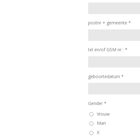
postnr + gemeente *
tel en/of GSM nr : *
geboortedatum *
Gender *
Vrouw
Man
X