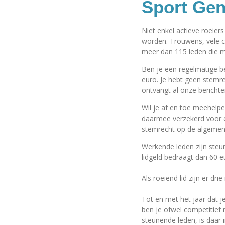
Sport Gen
Niet enkel actieve roeiers
worden. Trouwens, vele c
meer dan 115 leden die me
Ben je een regelmatige b
euro. Je hebt geen stemr
ontvangt al onze berichte
Wil je af en toe meehelpen
daarmee verzekerd voor ev
stemrecht op de algemene
Werkende leden zijn steun
lidgeld bedraagt dan 60 e
Als roeiend lid zijn er dri
Tot en met het jaar dat j
ben je ofwel competitief ro
steunende leden, is daar 