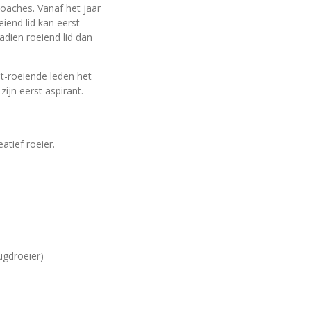
coaches. Vanaf het jaar
eiend lid kan eerst
dien roeiend lid dan
et-roeiende leden het
ijn eerst aspirant.
atief roeier.
eugdroeier)