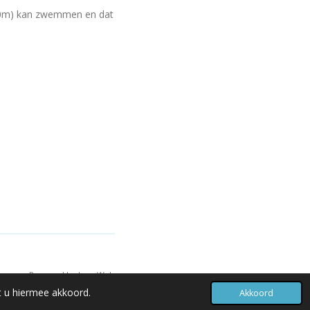
100m) kan zwemmen en dat
)
Powered by
JouwWeb
t u hiermee akkoord.
Akkoord