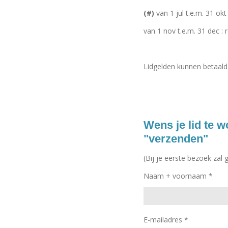
(#)
van 1 jul t.e.m.
31 okt
v
an
1 nov t.e.m. 31 dec :
r
Lidgelden kunnen betaal
Wens je lid te 
"verzenden"
(Bij je eerste bezoek zal
Naam + voornaam *
E-mailadres *