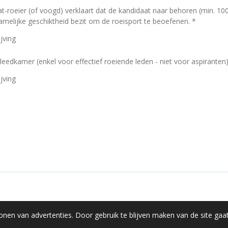
-roeier (of voogd) verklaart dat de kandidaat naar behoren (min. 
chamelijke geschiktheid bezit om de roeisport te beoefenen. *
jving
kleedkamer (enkel voor effectief roeiende leden - niet voor aspiranten
jving
onen van advertenties. Door gebruik te blijven maken van de site gaa