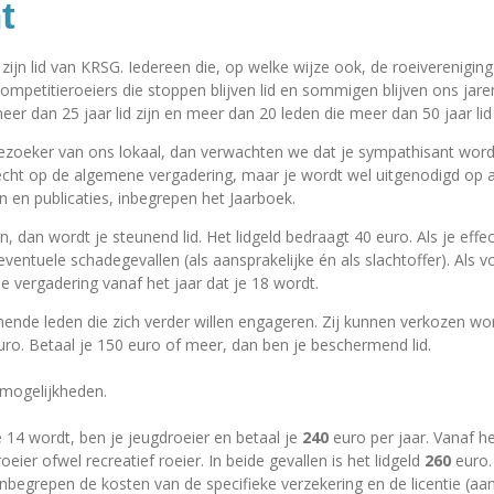
t
 zijn lid van KRSG. Iedereen die, op welke wijze ook, de roeivereniging
ompetitieroeiers die stoppen blijven lid en sommigen blijven ons ja
er dan 25 jaar lid zijn en meer dan 20 leden die meer dan 50 jaar lid 
ezoeker van ons lokaal, dan verwachten we dat je sympathisant wordt
echt op de algemene vergadering, maar je wordt wel uitgenodigd op 
n en publicaties, inbegrepen het Jaarboek.
, dan wordt je steunend lid. Het lidgeld bedraagt 40 euro. Als je effe
entuele schadegevallen (als aansprakelijke én als slachtoffer). Als vo
 vergadering vanaf het jaar dat je 18 wordt.
ende leden die zich verder willen engageren. Zij kunnen verkozen wo
uro. Betaal je 150 euro of meer, dan ben je beschermend lid.
e mogelijkheden.
e 14 wordt, ben je jeugdroeier en betaal je
240
euro per jaar. Vanaf he
eier ofwel recreatief roeier. In beide gevallen is het lidgeld
260
euro.
inbegrepen de kosten van de specifieke verzekering en de licentie (aan