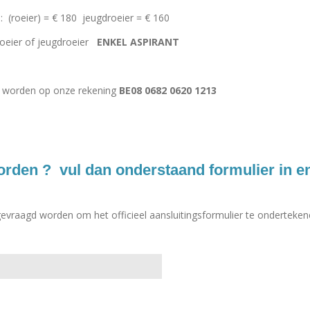
:
(roeier)
= €
180 jeugdroeier
= €
160
oeier of jeugdroeier
ENKEL ASPIRANT
d worden op onze rekening
BE08 0682 0620 1213
worden ? vul dan onderstaand formulier in e
 gevraagd worden om het officieel aansluitingsformulier te onderteken