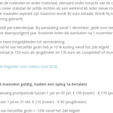
van de roeiboten en ander materiaal, uiteraard onder toezicht van de 
s roeier statutair de zelfde rechten als een werkend lid. Ieder nieuw ro
aanden aspirant zijn Daarvoor wordt 80 euro betaald. Wordt hij na
ering gebracht.
eldt per kalenderjaar. Bij aansluiting vanaf 1 december, geldt voor ni
 het daaropvolgend jaar. Roeiende leden die aansluiten na 1 november z
er twee mogelijkheden tot vermindering:
nd lid van hetzelfde gezin heb je 10 % korting vanaf het 2de lidgeld
i betaal je 150 euro als jeugdroeier en 170 euro als competitief of recre
 lidgelden voor roeiers voor 2026 :
af € 150
r
€
220
($) (#)
(2 maanden geldig, nadien een opleg te betalen)
anvang proefperiode tussen 1 jan en 30 jun:
€ 190
(roeier) - € 170 (j
sen 1 jul en
31
okt
:
€ 110
(roeier) - € 90 (jeugdroeier)
d van hetzelfde gezin = -10% vanaf het 2de lidgeld