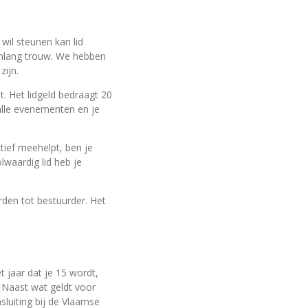
 wil steunen kan lid
renlang trouw. We hebben
zijn.
. Het lidgeld bedraagt 20
alle evenementen en je
ctief meehelpt, ben je
lwaardig lid heb je
rden tot bestuurder. Het
t jaar dat je 15 wordt,
 Naast wat geldt voor
sluiting bij de Vlaamse