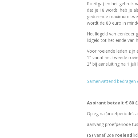
Roeiliga) en het gebruik 
dat je 18 wordt, heb je al
gedurende maximum twee m
wordt de 80 euro in mind
Het lidgeld van eenieder g
lidgeld tot het einde van
Voor roeiende leden zijn 
1° vanaf het tweede roeie
2° bij aansluiting na 1 jul
Samenvattend bedragen de
Roeier / Recreatieroeie
Aspirant betaalt € 80 
Opleg
na ‘proefperiode’:
a
aanvang proefperiode tus
($)
vanaf 2
de
roeiend
li