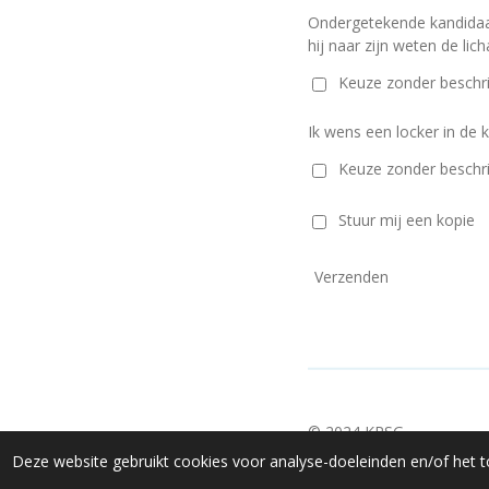
Ondergetekende kandidaat
hij naar zijn weten de li
Keuze zonder beschri
Ik wens een locker in de 
Keuze zonder beschri
Stuur mij een kopie
Verzenden
© 2024 KRSG
Deze website gebruikt cookies voor analyse-doeleinden en/of het t