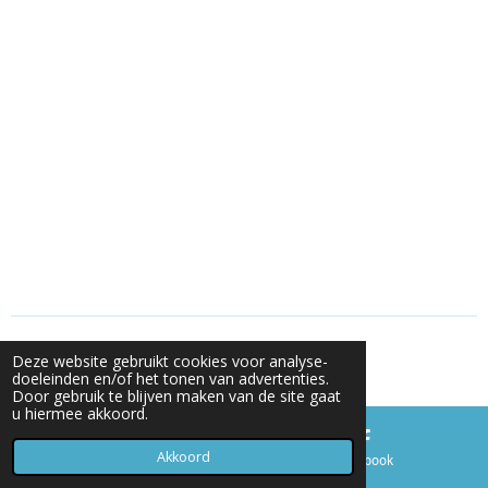
© 2024 KRSG
Deze website gebruikt cookies voor analyse-
Powered by
JouwWeb
doeleinden en/of het tonen van advertenties.
Door gebruik te blijven maken van de site gaat
u hiermee akkoord.
Akkoord
E-mailadres
Facebook