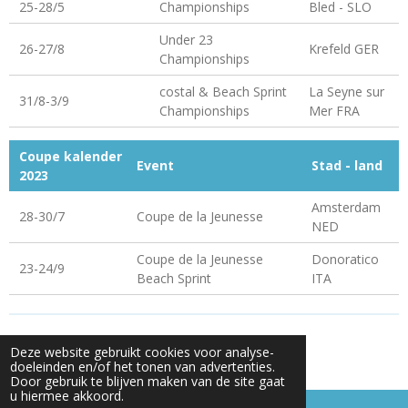
25-28/5
Championships
Bled - SLO
Under 23
26-27/8
Krefeld GER
Championships
costal & Beach Sprint
La Seyne sur
31/8-3/9
Championships
Mer FRA
Coupe kalender
Event
Stad - land
2023
Amsterdam
28-30/7
Coupe de la Jeunesse
NED
Coupe de la Jeunesse
Donoratico
23-24/9
Beach Sprint
ITA
© 2024 KRSG
Deze website gebruikt cookies voor analyse-
Powered by
JouwWeb
doeleinden en/of het tonen van advertenties.
Door gebruik te blijven maken van de site gaat
u hiermee akkoord.