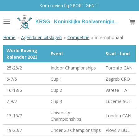
Kom roeien bij SPORT GENT !
Ga
direct
naar
KRSG - Koninklijke Roeivereniging Sport Gent
de
hoofdinhoud
Home
»
Agenda en uitslagen
»
Competitie
»
internationaal
World Rowing
Event
Stad - land
kalender 2023
25-26/2
Indoor Championships
Toronto CAN
6-7/5
Cup 1
Zagreb CRO
16-18/6
Cup 2
Varese ITA
7-9/7
Cup 3
Lucerne SUI
University
13-15/7
London CAN
Championships
19-23/7
Under 23 Championships
Plovdiv BUL