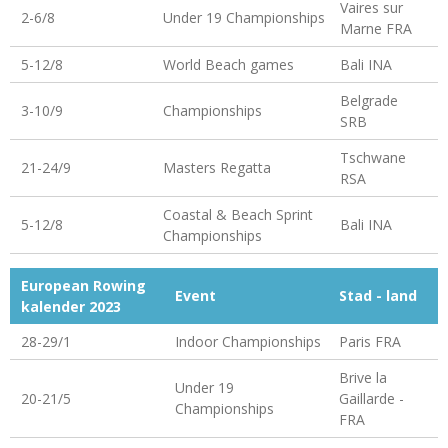
Vaires sur
2-6/8
Under 19 Championships
Marne FRA
5-12/8
World Beach games
Bali INA
Belgrade
3-10/9
Championships
SRB
Tschwane
21-24/9
Masters Regatta
RSA
Coastal & Beach Sprint
5-12/8
Bali INA
Championships
European Rowing
Event
Stad - land
kalender 2023
28-29/1
Indoor Championships
Paris FRA
Brive la
Under 19
20-21/5
Gaillarde -
Championships
FRA