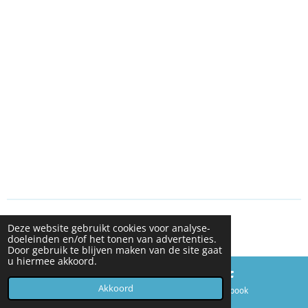
© 2024 KRSG
Deze website gebruikt cookies voor analyse-
Powered by
JouwWeb
doeleinden en/of het tonen van advertenties.
Door gebruik te blijven maken van de site gaat
u hiermee akkoord.
Akkoord
E-mailadres
Facebook