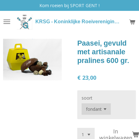
Kom roeien bij SPORT GENT !
Ga
direct
naar
KRSG - Koninklijke Roeivereniging Sport Gent
de
hoofdinhoud
Paasei, gevuld
met artisanale
pralines 600 gr.
€ 23,00
soort
In
winkelwagen