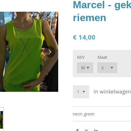
Marcel - gek
riemen
€ 14,00
M/V
Maat
In winkelwagen
neon green