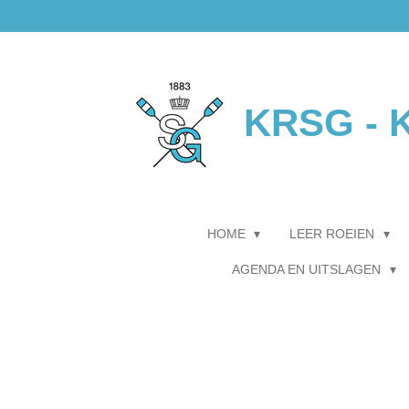
Ga
direct
naar
de
hoofdinhoud
KRSG - K
HOME
LEER ROEIEN
AGENDA EN UITSLAGEN